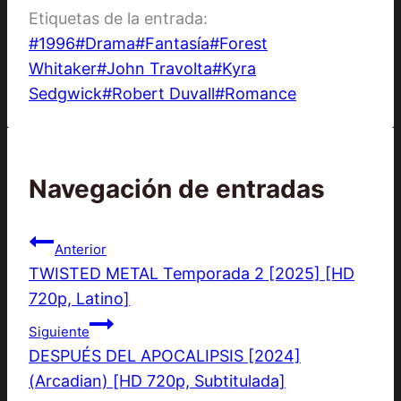
Etiquetas de la entrada:
#
1996
#
Drama
#
Fantasía
#
Forest
Whitaker
#
John Travolta
#
Kyra
Sedgwick
#
Robert Duvall
#
Romance
Navegación de entradas
Anterior
TWISTED METAL Temporada 2 [2025] [HD
720p, Latino]
Siguiente
DESPUÉS DEL APOCALIPSIS [2024]
(Arcadian) [HD 720p, Subtitulada]