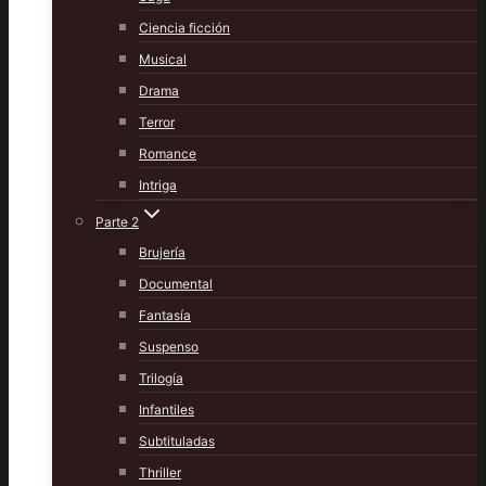
Ciencia ficción
Musical
Drama
Terror
Romance
Intriga
Parte 2
Brujería
Documental
Fantasía
Suspenso
Trilogía
Infantiles
Subtituladas
Thriller