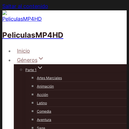
Saltar al contenido
PeliculasMP4HD
Inicio
Géneros
Parte 1
Artes Marciales
Animación
Acción
Latino
Comedia
Aventura
Saga