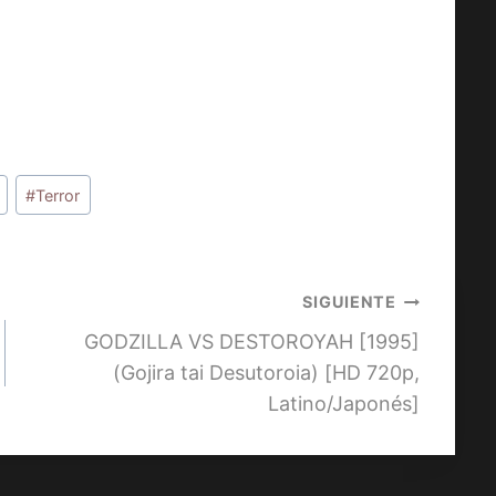
#
Terror
SIGUIENTE
GODZILLA VS DESTOROYAH [1995]
(Gojira tai Desutoroia) [HD 720p,
Latino/Japonés]