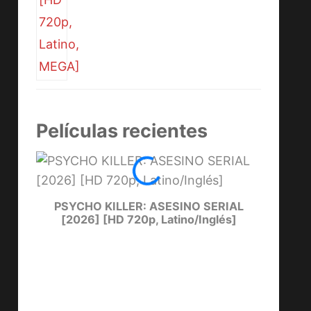
Películas recientes
PSYCHO KILLER: ASESINO SERIAL
LUCKY T
[2026] [HD 720p, Latino/Inglés]
40 DÍAS Y 40
LA ISLA
NOCHES
MISTERIOSA
SIN
[2002] (40
[1961]
[
Days and 40
(Mysterious
(Ha