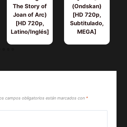
The Story of
(Ondskan)
Joan of Arc)
[HD 720p,
[HD 720p,
Subtitulado,
Latino/Inglés]
MEGA]
os campos obligatorios están marcados con
*