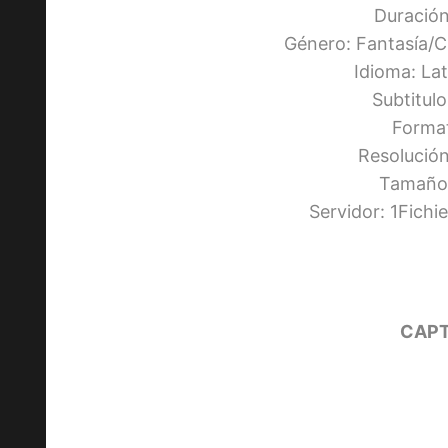
Duración
Género: Fantasía/C
Idioma: La
Subtitul
Forma
Resolució
Tamaño:
Servidor: 1Fich
CAPT