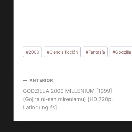
Etiquetas
#
2000
#
Ciencia ficción
#
Fantasía
#
Godzilla
de
la
entrada:
Navegación
ANTERIOR
GODZILLA 2000 MILLENIUM [1999]
de
(Gojira ni-sen mireniamu) [HD 720p,
entradas
Latino/Inglés]