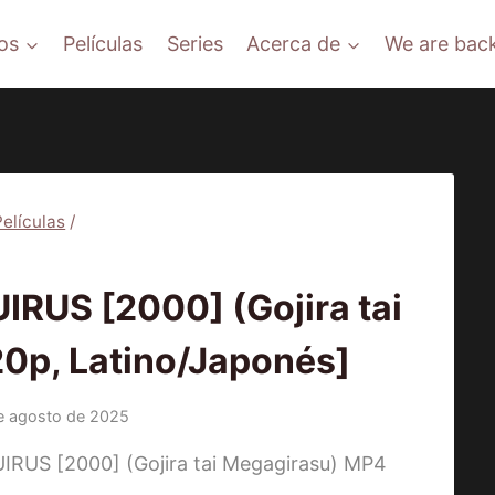
os
Películas
Series
Acerca de
We are back
Películas
/
ÍCULAS
US [2000] (Gojira tai
0p, Latino/Japonés]
e agosto de 2025