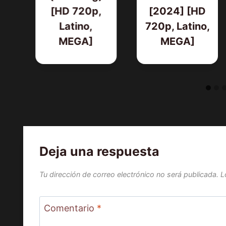
D
[HD 720p,
[2024] [HD
o,
Latino,
720p, Latino,
MEGA]
MEGA]
Deja una respuesta
Tu dirección de correo electrónico no será publicada.
L
Comentario
*