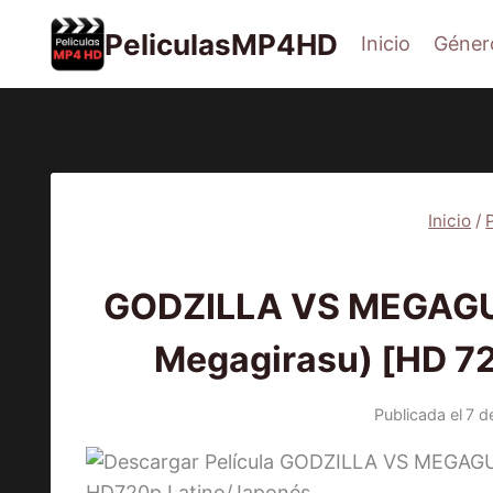
Saltar
PeliculasMP4HD
Inicio
Géner
al
contenido
Inicio
/
PEL
GODZILLA VS MEGAGUIR
Megagirasu) [HD 72
Publicada el
7 d