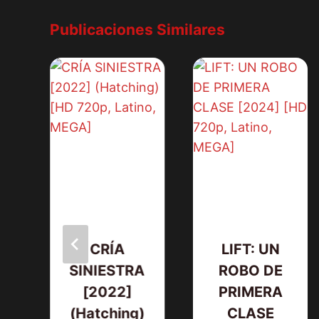
Publicaciones Similares
CRÍA
LIFT: UN
A
SINIESTRA
ROBO DE
[2022]
PRIMERA
s
(Hatching)
CLASE