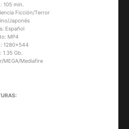
: 105 min.
iencia Ficción/Terror
tino/Japonés
os: Español
to: MP4
n: 1280×544
 1.35 Gb.
ier/MEGA/Mediafire
URAS: