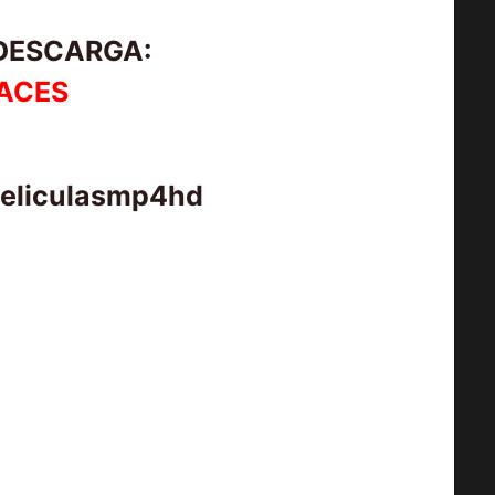
 DESCARGA:
ACES
peliculasmp4hd