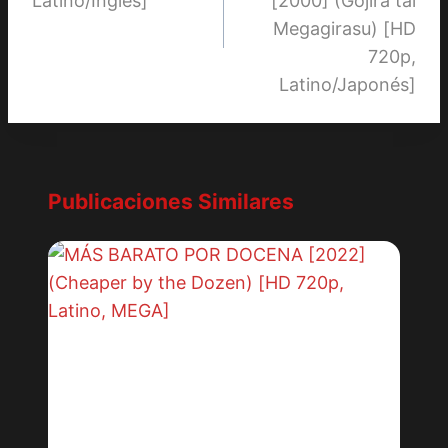
Latino/Inglés]
[2000] (Gojira tai
Megagirasu) [HD
720p,
Latino/Japonés]
Publicaciones Similares