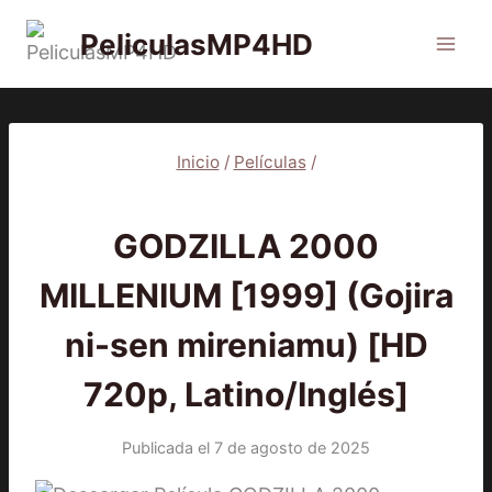
Saltar
PeliculasMP4HD
al
contenido
Inicio
/
Películas
/
PELÍCULAS
GODZILLA 2000
MILLENIUM [1999] (Gojira
ni-sen mireniamu) [HD
720p, Latino/Inglés]
Publicada el
7 de agosto de 2025