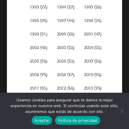
1993
(27)
1994
(27)
1995
(29)
1996
(30)
1997
(44)
1998
(36)
1999
(31)
2000
(28)
2001
(47)
2002
(49)
2003
(52)
2004
(55)
2005
(58)
2006
(53)
2007
(68)
2008
(70)
2009
(67)
2010
(68)
2011
(65)
2012
(68)
2013
(79)
Usamos cookies para asegurar que te damos la mejor
2014
(84)
2015
(87)
2016
(106)
experiencia en nuestra web. Si continúas usando este sitio,
asumiremos que estás de acuerdo con ello.
2018
(142)
2019
(186)
2017
(110)
Aceptar
Política de privacidad
2020
(299)
2021
(492)
2022
(398)