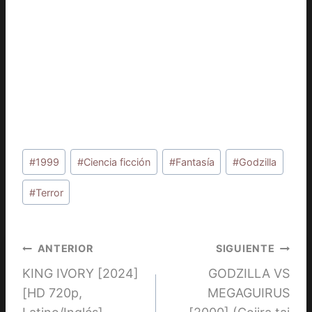
Etiquetas
#
1999
#
Ciencia ficción
#
Fantasía
#
Godzilla
de
la
#
Terror
entrada:
Navegación
ANTERIOR
SIGUIENTE
KING IVORY [2024]
GODZILLA VS
de
[HD 720p,
MEGAGUIRUS
entradas