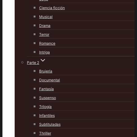
Ciencia ficción
Musical
Drama
Terror
Romance
Intriga
Parte 2
Brujería
Documental
Fantasía
Suspenso
Trilogía
Infantiles
Subtituladas
Thriller