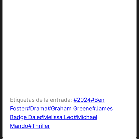
Etiquetas de la entrada:
#
2024
#
Ben
Foster
#
Drama
#
Graham Greene
#
James
Badge Dale
#
Melissa Leo
#
Michael
Mando
#
Thriller