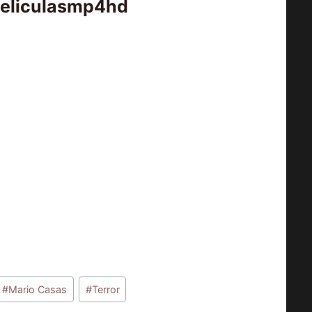
peliculasmp4hd
#
Mario Casas
#
Terror