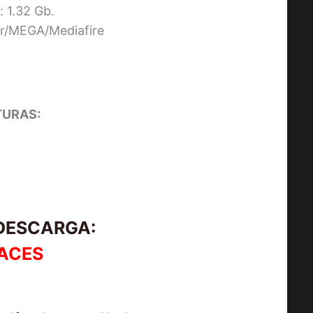
 1.32 Gb.
ier/MEGA/Mediafire
URAS:
 DESCARGA:
ACES