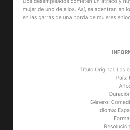
Dos desempleados cometen un atraco y huyen
mujer de uno de ellos. Así, se adentran en
en las garras de una horda de mujeres enl
INFOR
Título Original: Las
País:
Año:
Duración
Género: Comedi
Idioma: Espa
Forma
Resolució