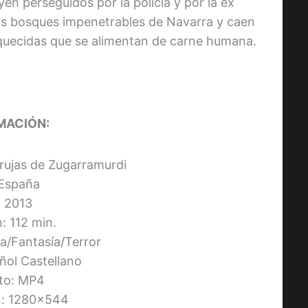
 perseguidos por la policía y por la ex
 los bosques impenetrables de Navarra y caen
oquecidas que se alimentan de carne humana.
MACIÓN:
 brujas de Zugarramurdi
 España
 2013
: 112 min.
a/Fantasía/Terror
ñol Castellano
to: MP4
n: 1280×544