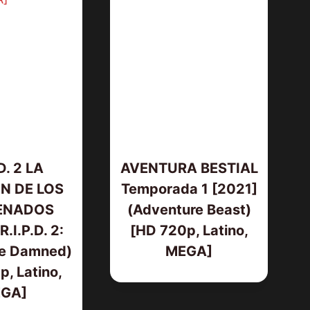
.D. 2 LA
AVENTURA BESTIAL
N DE LOS
Temporada 1 [2021]
ENADOS
(Adventure Beast)
AMOS DEL UNIVERSO [2026] (Mas
R.I.P.D. 2:
[HD 720p, Latino,
of the Universe) [HD 720p,
he Damned)
MEGA]
Latino/Inglés]
, Latino,
GA]