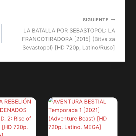
SIGUIENTE
LA BATALLA POR SEBASTOPOL: LA
FRANCOTIRADORA [2015] (Bitva za
Sevastopol) [HD 720p, Latino/Ruso]