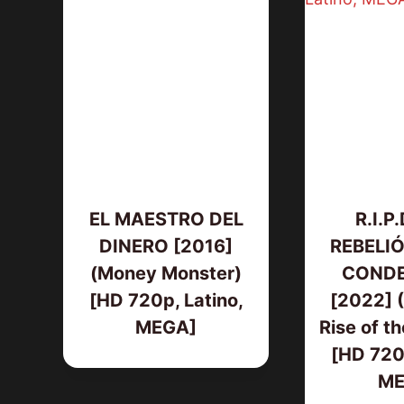
EL MAESTRO DEL
R.I.P
DINERO [2016]
REBELIÓ
(Money Monster)
COND
[HD 720p, Latino,
[2022] (
MEGA]
Rise of t
[HD 720p
ME