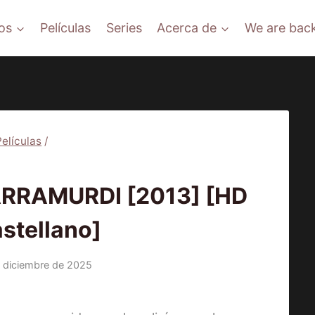
os
Películas
Series
Acerca de
We are back
Películas
/
ÍCULAS
RRAMURDI [2013] [HD
stellano]
 diciembre de 2025