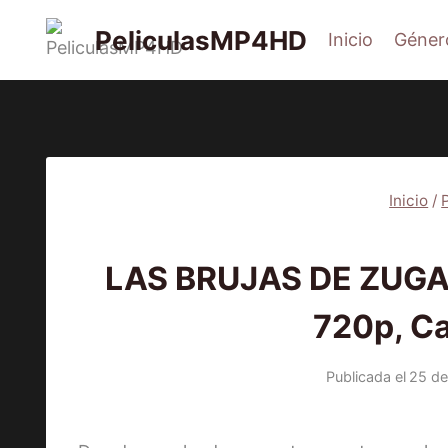
Saltar
PeliculasMP4HD
Inicio
Géner
al
contenido
Inicio
/
PEL
LAS BRUJAS DE ZUGA
720p, Ca
Publicada el
25 de