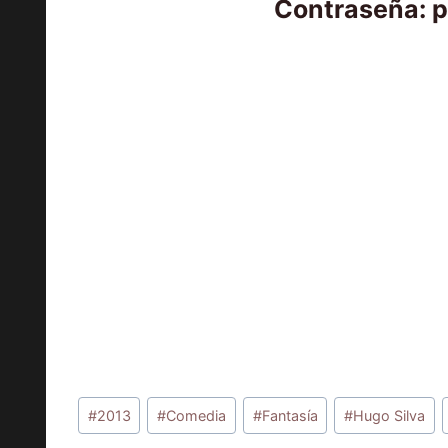
Contraseña: 
Etiquetas
#
2013
#
Comedia
#
Fantasía
#
Hugo Silva
de