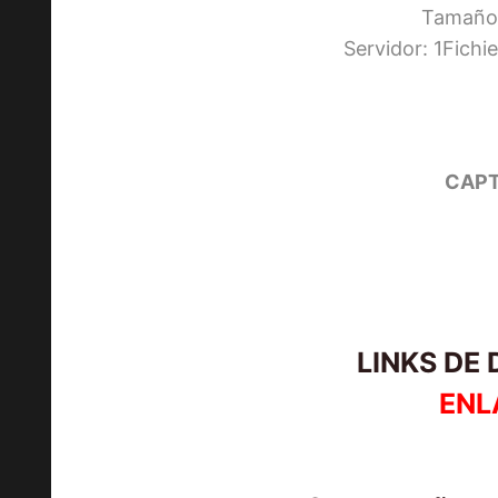
Tamaño:
Servidor: 1Fich
CAPT
LINKS DE
ENL