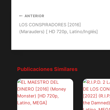
la
entrada:
Navegación
ANTERIOR
LOS CONSPIRADORES [2016]
de
(Marauders) [ HD 720p, Latino/Inglés]
entradas
Publicaciones Similares