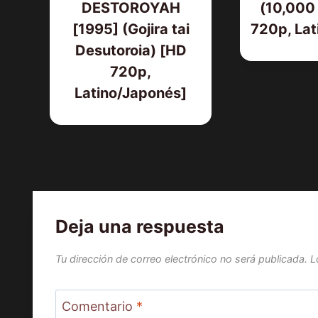
DESTOROYAH
(10,000 
[1995] (Gojira tai
720p, Lat
Desutoroia) [HD
720p,
Latino/Japonés]
Deja una respuesta
Tu dirección de correo electrónico no será publicada.
L
Comentario
*