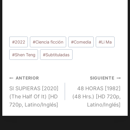
Etiquetas
#
2022
#
Ciencia ficción
#
Comedia
#
Li Ma
de
la
#
Shen Teng
#
Subtituladas
entrada:
Navegación
ANTERIOR
SIGUIENTE
SI SUPIERAS [2020]
48 HORAS [1982]
de
(The Half Of It) [HD
(48 Hrs.) [HD 720p,
entradas
720p, Latino/Inglés]
Latino/Inglés]