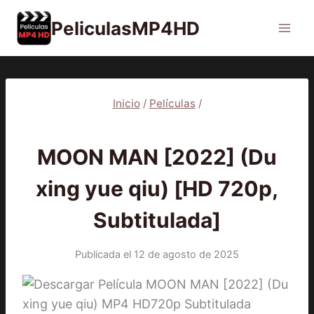
Saltar
PeliculasMP4HD
al
contenido
Inicio
/
Películas
/
2022
|
PELÍCULAS
MOON MAN [2022] (Du
xing yue qiu) [HD 720p,
Subtitulada]
Publicada el
12 de agosto de 2025