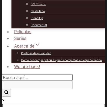
DC Comics
Castellano
Stand Up
Documental
Películas
Series
Acerca de
Políticas de privacidad
Cómo descargar películas gratis completas en español latino
We are back!