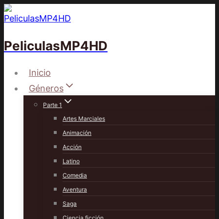
Saltar
al
contenido
PeliculasMP4HD
Inicio
Géneros
Parte 1
Artes Marciales
Animación
Acción
Latino
Comedia
Aventura
Saga
Ciencia ficción