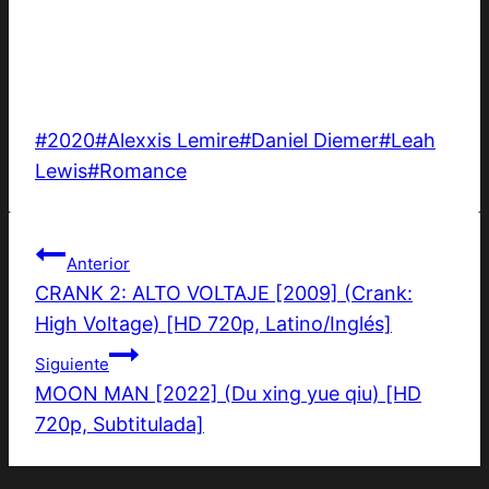
Etiquetas
#
2020
#
Alexxis Lemire
#
Daniel Diemer
#
Leah
de
Lewis
#
Romance
la
entrada:
Navegación
Anterior
CRANK 2: ALTO VOLTAJE [2009] (Crank:
de
High Voltage) [HD 720p, Latino/Inglés]
entradas
Siguiente
MOON MAN [2022] (Du xing yue qiu) [HD
720p, Subtitulada]