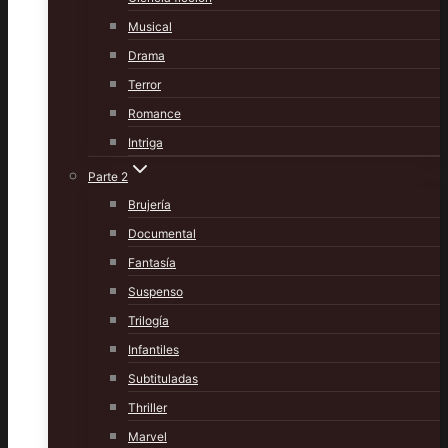
Musical
Drama
Terror
Romance
Intriga
Parte 2
Brujería
Documental
Fantasía
Suspenso
Trilogía
Infantiles
Subtituladas
Thriller
Marvel