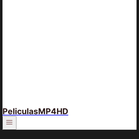
PeliculasMP4HD