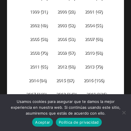
1999
(31)
2000
(28)
2001
(47)
2002
(49)
2003
(52)
2004
(55)
2005
(58)
2006
(53)
2007
(68)
2008
(70)
2009
(67)
2010
(68)
2011
(65)
2012
(68)
2013
(79)
2014
(84)
2015
(87)
2016
(106)
2018
(142)
2019
(186)
2017
(110)
Usamos cookies para asegurar que te damos la mejor
2020
(299)
2021
(492)
2022
(398)
experiencia en nuestra web. Si continúas usando este sitio,
asumiremos que estás de acuerdo con ello.
2023
(304)
2024
(316)
2025
(330)
Aceptar
Política de privacidad