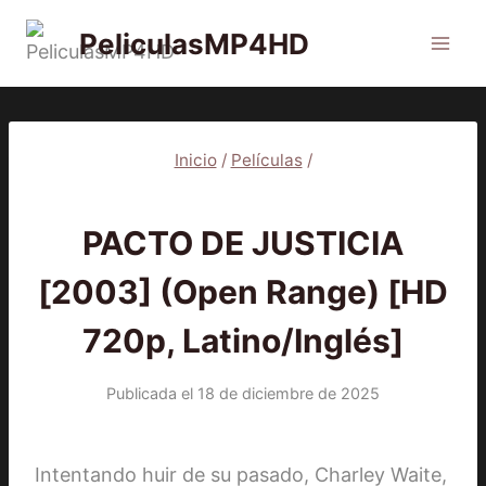
Saltar
PeliculasMP4HD
al
contenido
Inicio
/
Películas
/
PELÍCULAS
PACTO DE JUSTICIA
[2003] (Open Range) [HD
720p, Latino/Inglés]
Publicada el
18 de diciembre de 2025
Intentando huir de su pasado, Charley Waite,