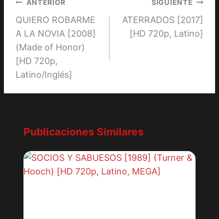
Navegación
ANTERIOR
SIGUIENTE
QUIERO ROBARME
ATERRADOS [2017]
de
A LA NOVIA [2008]
[HD 720p, Latino]
entradas
(Made of Honor)
[HD 720p,
Latino/Inglés]
Publicaciones Similares