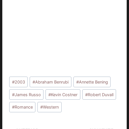
Etiquetas
#
2003
#
Abraham Benrubi
#
Annette Bening
de
la
#
James Russo
#
Kevin Costner
#
Robert Duvall
entrada:
#
Romance
#
Western