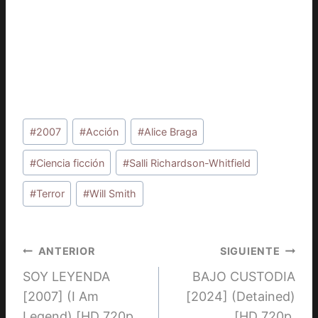
Etiquetas
#
2007
#
Acción
#
Alice Braga
de
la
#
Ciencia ficción
#
Salli Richardson-Whitfield
entrada:
#
Terror
#
Will Smith
Navegación
ANTERIOR
SIGUIENTE
SOY LEYENDA
BAJO CUSTODIA
de
[2007] (I Am
[2024] (Detained)
entradas
Legend) [HD 720p,
[HD 720p,