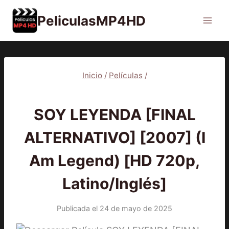
Saltar
PeliculasMP4HD
al
contenido
Inicio
/
Películas
/
PELÍCULAS
SOY LEYENDA [FINAL
ALTERNATIVO] [2007] (I
Am Legend) [HD 720p,
Latino/Inglés]
Publicada el
24 de mayo de 2025