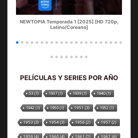
NEWTOPIA Temporada 1 [2025] [HD 720p,
Latino/Coreano]
PELÍCULAS Y SERIES POR AÑO
53
(1)
1937
(1)
1939
(1)
1940
(1)
1942
(1)
1950
(1)
1951
(3)
1952
(1)
1953
(3)
1954
(3)
1956
(2)
1957
(2)
1959
(4)
1960
(4)
1961
(2)
1962
(6)