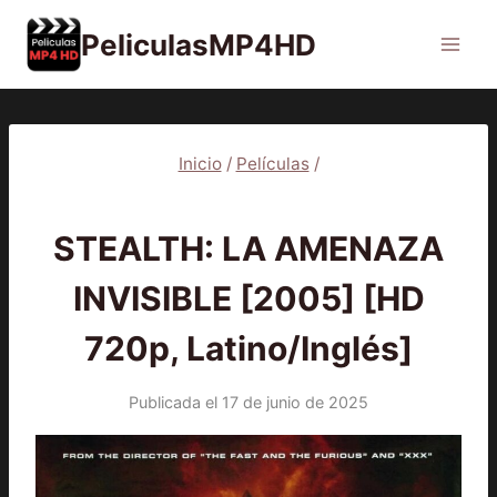
Saltar
PeliculasMP4HD
al
contenido
Inicio
/
Películas
/
PELÍCULAS
STEALTH: LA AMENAZA
INVISIBLE [2005] [HD
720p, Latino/Inglés]
Publicada el
17 de junio de 2025