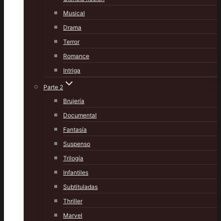
Musical
Drama
Terror
Romance
Intriga
Parte 2
Brujería
Documental
Fantasía
Suspenso
Trilogía
Infantiles
Subtituladas
Thriller
Marvel