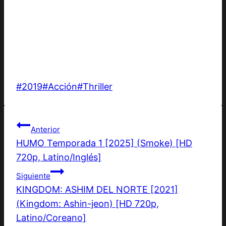
Etiquetas
#
2019
#
Acción
#
Thriller
de
la
Navegación
entrada:
Anterior
HUMO Temporada 1 [2025] (Smoke) [HD
de
720p, Latino/Inglés]
entradas
Siguiente
KINGDOM: ASHIM DEL NORTE [2021]
(Kingdom: Ashin-jeon) [HD 720p,
Latino/Coreano]