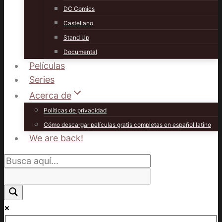
DC Comics
Castellano
Stand Up
Documental
Películas
Series
Acerca de
Políticas de privacidad
Cómo descargar películas gratis completas en español latino
We are back!