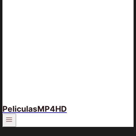
PeliculasMP4HD