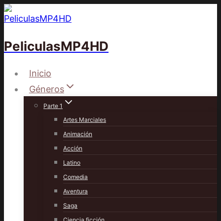
Saltar
al
contenido
PeliculasMP4HD
Inicio
Géneros
Parte 1
Artes Marciales
Animación
Acción
Latino
Comedia
Aventura
Saga
Ciencia ficción