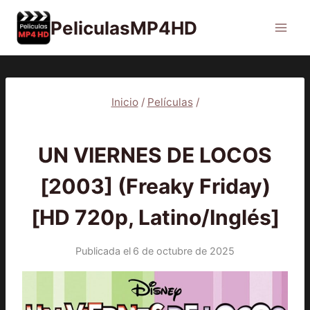
Saltar
PeliculasMP4HD
al
contenido
Inicio
/
Películas
/
PELÍCULAS
UN VIERNES DE LOCOS
[2003] (Freaky Friday)
[HD 720p, Latino/Inglés]
Publicada el
6 de octubre de 2025