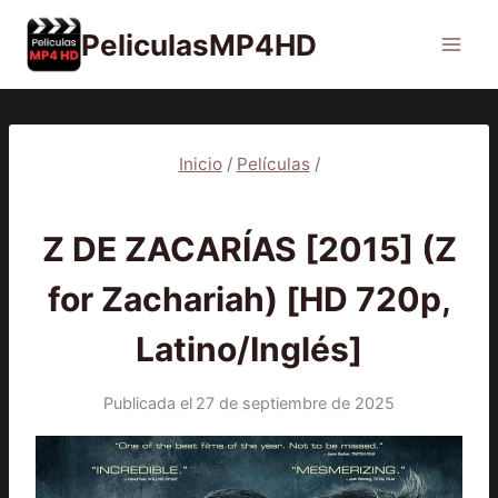
Saltar
PeliculasMP4HD
al
contenido
Inicio
/
Películas
/
PELÍCULAS
Z DE ZACARÍAS [2015] (Z
for Zachariah) [HD 720p,
Latino/Inglés]
Publicada el
27 de septiembre de 2025