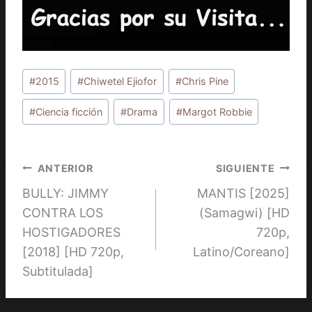
Etiquetas
#
2015
#
Chiwetel Ejiofor
#
Chris Pine
de
la
#
Ciencia ficción
#
Drama
#
Margot Robbie
entrada:
Navegación
ANTERIOR
SIGUIENTE
BULLY: JIMMY
MANTIS [2025]
de
CONTRA LOS
(Samagwi) [HD
entradas
HOSTIGADORES
720p,
[2018] [HD 720p,
Latino/Coreano]
Subtitulada]