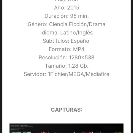
Año: 2015
Duración: 95 min.
Género: Ciencia Ficción/Drama
Idioma: Latino/Inglés
Subtitulos: Español
Formato: MP4
Resolución: 1280×538
Tamaño: 1.28 Gb.
Servidor: 1Fichier/MEGA/Mediafire
CAPTURAS: