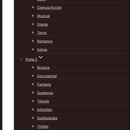
Ciencia ficción
Musical
Drama
Terror
Romance
Intriga
Parte 2
Brujería
Documental
Fantasía
Suspenso
Trilogía
Infantiles
Subtituladas
Thriller