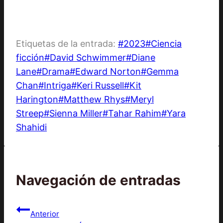
Etiquetas de la entrada:
#
2023
#
Ciencia
ficción
#
David Schwimmer
#
Diane
Lane
#
Drama
#
Edward Norton
#
Gemma
Chan
#
Intriga
#
Keri Russell
#
Kit
Harington
#
Matthew Rhys
#
Meryl
Streep
#
Sienna Miller
#
Tahar Rahim
#
Yara
Shahidi
Navegación de entradas
Anterior