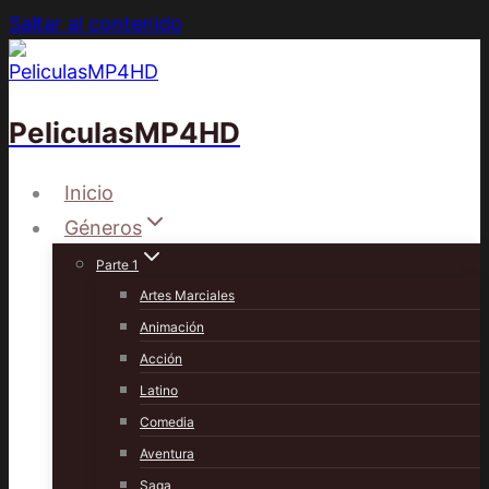
Saltar al contenido
PeliculasMP4HD
Inicio
Géneros
Parte 1
Artes Marciales
Animación
Acción
Latino
Comedia
Aventura
Saga