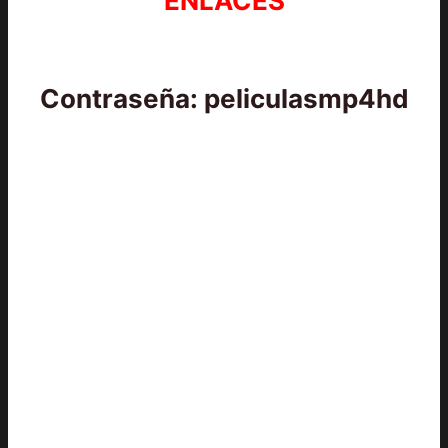
ENLACES
Contraseña: peliculasmp4hd