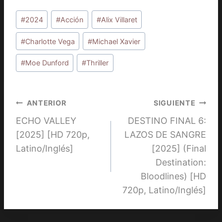
Etiquetas
#
2024
#
Acción
#
Alix Villaret
de
la
#
Charlotte Vega
#
Michael Xavier
entrada:
#
Moe Dunford
#
Thriller
Navegación
ANTERIOR
SIGUIENTE
ECHO VALLEY
DESTINO FINAL 6:
de
[2025] [HD 720p,
LAZOS DE SANGRE
entradas
Latino/Inglés]
[2025] (Final
Destination:
Bloodlines) [HD
720p, Latino/Inglés]