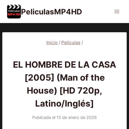
Saltar
PeliculasMP4HD
al
contenido
Inicio
/
Películas
/
PELÍCULAS
EL HOMBRE DE LA CASA
[2005] (Man of the
House) [HD 720p,
Latino/Inglés]
Publicada el
15 de enero de 2026