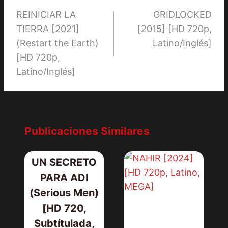
REINICIAR LA
GRIDLOCKED
de
TIERRA [2021]
[2015] [HD 720p,
entradas
(Restart the Earth)
Latino/Inglés]
[HD 720p,
Latino/Inglés]
Publicaciones Similares
UN SECRETO
PARA ADI
(Serious Men)
[HD 720,
Subtítulada,