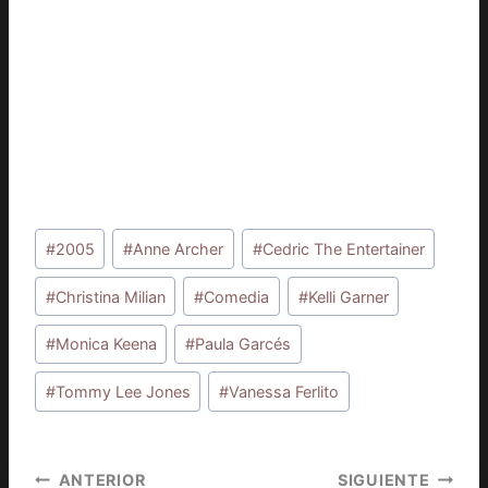
Etiquetas
#
2005
#
Anne Archer
#
Cedric The Entertainer
de
la
#
Christina Milian
#
Comedia
#
Kelli Garner
entrada:
#
Monica Keena
#
Paula Garcés
#
Tommy Lee Jones
#
Vanessa Ferlito
Navegación
ANTERIOR
SIGUIENTE