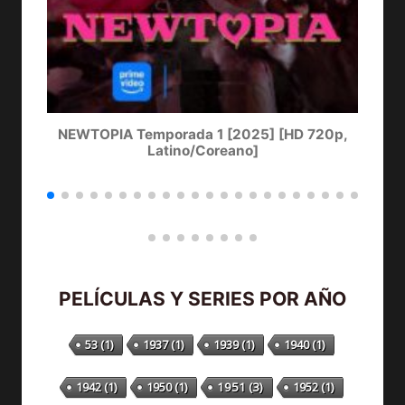
NEWTOPIA Temporada 1 [2025] [HD 720p,
LA
Latino/Coreano]
PELÍCULAS Y SERIES POR AÑO
53
(1)
1937
(1)
1939
(1)
1940
(1)
1942
(1)
1950
(1)
1951
(3)
1952
(1)