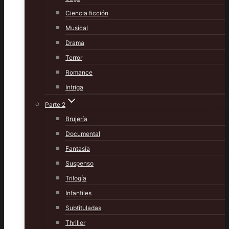
Ciencia ficción
Musical
Drama
Terror
Romance
Intriga
Parte 2
Brujería
Documental
Fantasía
Suspenso
Trilogía
Infantiles
Subtituladas
Thriller