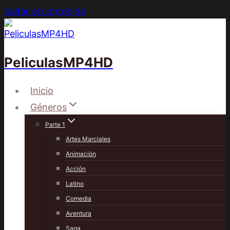
Saltar al contenido
PeliculasMP4HD
Inicio
Géneros
Parte 1
Artes Marciales
Animación
Acción
Latino
Comedia
Aventura
Saga