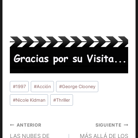
Etiquetas
#
1997
#
Acción
#
George Clooney
de
la
#
Nicole Kidman
#
Thriller
entrada:
Navegación
ANTERIOR
SIGUIENTE
LAS NUBES DE
MÁS ALLÁ DE LOS