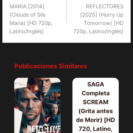
de
MARÍA [2014]
REFLECTORES
entradas
(Clouds of Sils
[2025] (Hurry Up
Maria) [HD 720p,
Tomorrow) [HD
Latino/Inglés]
720p, Latino/Inglés]
Publicaciones Similares
SAGA
Completa
SCREAM
(Grita antes
de Morir) [HD
720, Latino,