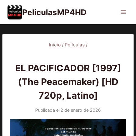
Saltar
PeliculasMP4HD
al
contenido
Inicio
/
Películas
/
PELÍCULAS
EL PACIFICADOR [1997]
(The Peacemaker) [HD
720p, Latino]
Publicada el
2 de enero de 2026