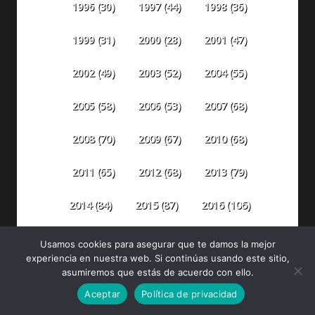
1996
(30)
1997
(44)
1998
(36)
1999
(31)
2000
(28)
2001
(47)
2002
(49)
2003
(52)
2004
(55)
2005
(58)
2006
(53)
2007
(68)
2008
(70)
2009
(67)
2010
(68)
2011
(65)
2012
(68)
2013
(79)
2014
(84)
2015
(87)
2016
(106)
2018
(142)
2019
(186)
2017
(110)
Usamos cookies para asegurar que te damos la mejor
experiencia en nuestra web. Si continúas usando este sitio,
2020
(299)
2021
(492)
2022
(398)
asumiremos que estás de acuerdo con ello.
Aceptar
Política de privacidad
2023
(304)
2024
(315)
2025
(330)