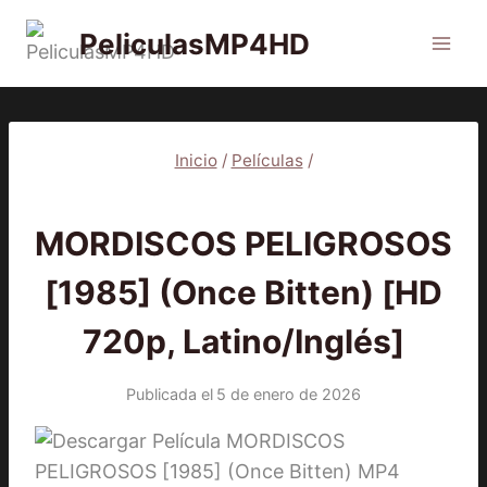
Saltar
PeliculasMP4HD
al
contenido
Inicio
/
Películas
/
PELÍCULAS
MORDISCOS PELIGROSOS
[1985] (Once Bitten) [HD
720p, Latino/Inglés]
Publicada el
5 de enero de 2026