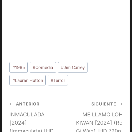
Etiquetas
#
1985
#
Comedia
#
Jim Carrey
de
la
#
Lauren Hutton
#
Terror
entrada:
Navegación
ANTERIOR
SIGUIENTE
INMACULADA
ME LLAMO LOH
de
[2024]
KIWAN [2024] (Ro
entradas
(Immaculate) [HD
Gi Wan) [HD 720p,