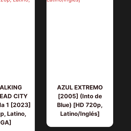
ALKING
AZUL EXTREMO
STREET FIGHTER: LA LEYENDA 
EAD CITY
[2005] (Into de
CHUN-LI [2009] [HD 720p,
a 1 [2023]
Blue) [HD 720p,
Latino/Inglés]
, Latino,
Latino/Inglés]
GA]