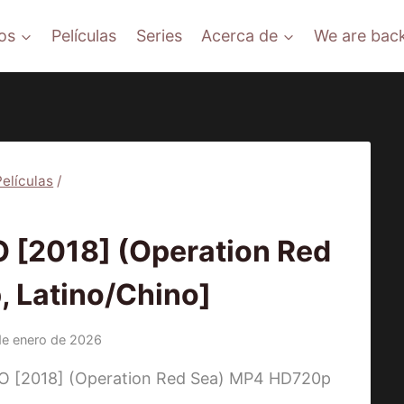
os
Películas
Series
Acerca de
We are back
Películas
/
ÍCULAS
[2018] (Operation Red
, Latino/Chino]
de enero de 2026