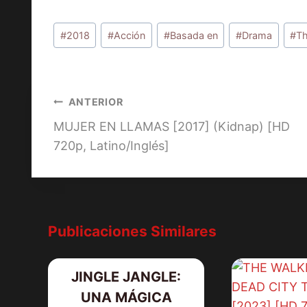
Etiquetas
#
2018
#
Acción
#
Basada en
#
Drama
#
Th
de
la
entrada:
Navegación
ANTERIOR
MUJER EN LLAMAS [2017] (Kidnap) [HD
de
720p, Latino/Inglés]
entradas
Publicaciones Similares
JINGLE JANGLE:
UNA MÁGICA