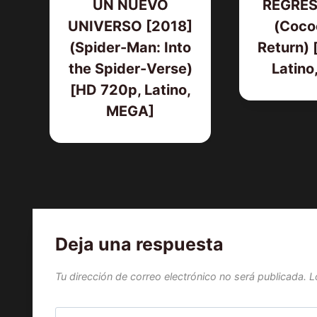
UN NUEVO
REGRES
UNIVERSO [2018]
(Coco
(Spider-Man: Into
Return) 
the Spider-Verse)
Latino
[HD 720p, Latino,
MEGA]
Deja una respuesta
Tu dirección de correo electrónico no será publicada.
L