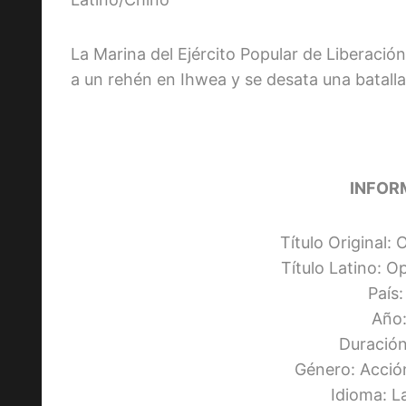
La Marina del Ejército Popular de Liberació
a un rehén en Ihwea y se desata una batalla 
INFOR
Título Original:
Título Latino: 
País
Año:
Duración
Género: Acció
Idioma: L