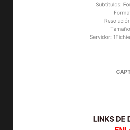
Subtitulos: F
Forma
Resolució
Tamaño:
Servidor: 1Fich
CAPT
LINKS DE
ENL