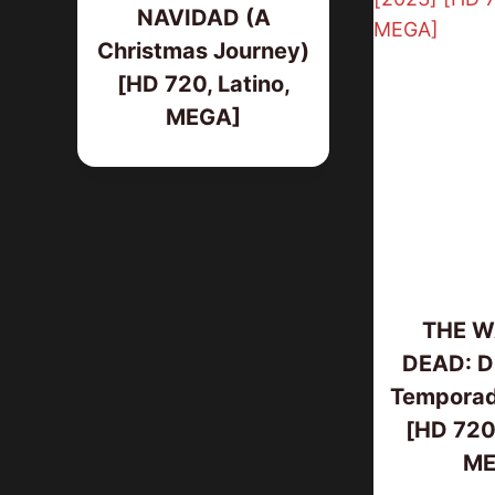
NAVIDAD (A
Christmas Journey)
[HD 720, Latino,
MEGA]
THE W
DEAD: D
Temporad
[HD 720p
ME