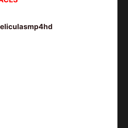
peliculasmp4hd