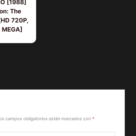
O [1988]
on: The
[HD 720P,
, MEGA]
os campos obligatorios están marcados con
*