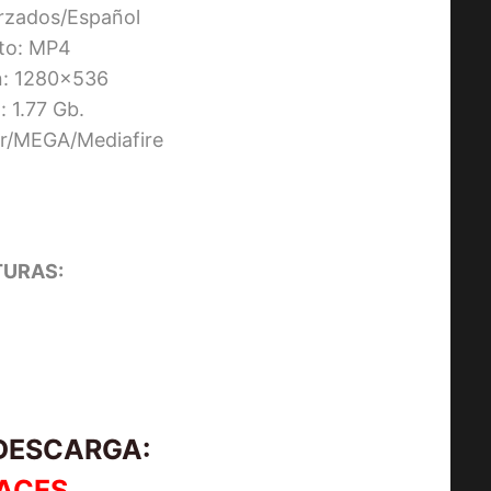
orzados/Español
to: MP4
n: 1280×536
 1.77 Gb.
ier/MEGA/Mediafire
URAS:
 DESCARGA:
ACES