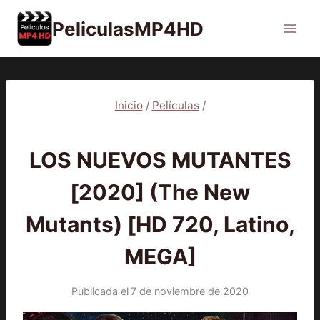
Saltar
PeliculasMP4HD
al
contenido
Inicio
/
Películas
/
PELÍCULAS
LOS NUEVOS MUTANTES
[2020] (The New
Mutants) [HD 720, Latino,
MEGA]
Publicada el
7 de noviembre de 2020