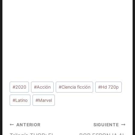
Etiquetas
#
2020
#
Acción
#
Ciencia ficción
#
Hd 720p
de
la
#
Latino
#
Marvel
entrada:
Navegación
ANTERIOR
SIGUIENTE