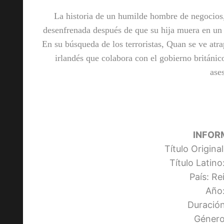
La historia de un humilde hombre de negocio
desenfrenada después de que su hija muera en un a
En su búsqueda de los terroristas, Quan se ve atra
irlandés que colabora con el gobierno británic
ase
INFOR
Título Origina
Título Latino
País: R
Año
Duración
Género