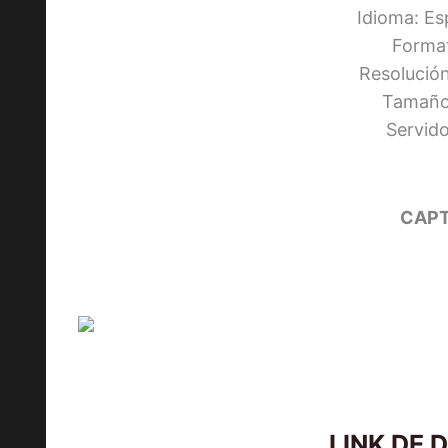
Idioma: Es
Forma
Resolució
Tamaño:
Servid
CAPT
LINK DE 