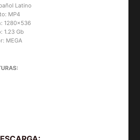
pañol Latino
to: MP4
n: 1280×536
 1.23 Gb
or: MEGA
URAS:
DESCARGA: