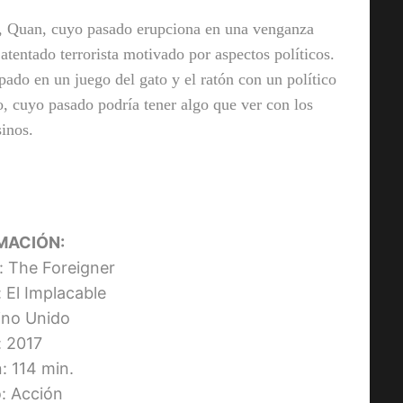
s, Quan, cuyo pasado erupciona en una venganza
tentado terrorista motivado por aspectos políticos.
pado en un juego del gato y el ratón con un político
o, cuyo pasado podría tener algo que ver con los
sinos.
MACIÓN:
l: The Foreigner
: El Implacable
eino Unido
: 2017
: 114 min.
: Acción