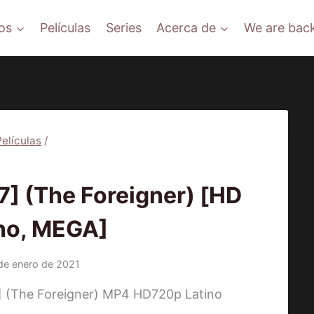
os
Películas
Series
Acerca de
We are back
Películas
/
ÍCULAS
] (The Foreigner) [HD
ino, MEGA]
de enero de 2021