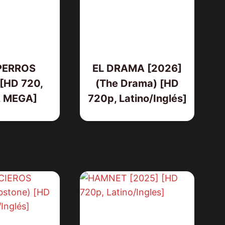
PERROS
EL DRAMA [2026]
[HD 720,
(The Drama) [HD
, MEGA]
720p, Latino/Inglés]
LOS JUSTICIEROS [1993] (Tombst
[HD 720p, Latino/Inglés]