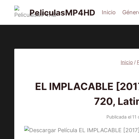
Saltar
PeliculasMP4HD
Inicio
Géner
al
contenido
Inicio
/
PEL
EL IMPLACABLE [2017
720, Lat
Publicada el
11 