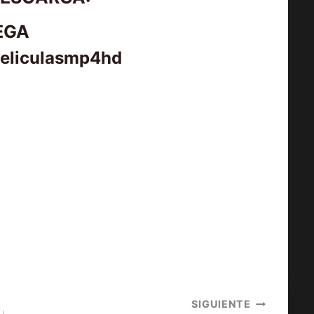
EGA
peliculasmp4hd
SIGUIENTE