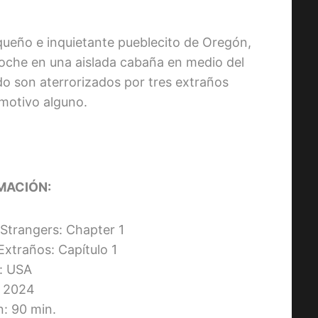
equeño e inquietante pueblecito de Oregón,
noche en una aislada cabaña en medio del
do son aterrorizados por tres extraños
motivo alguno.
MACIÓN:
e Strangers: Chapter 1
 Extraños: Capítulo 1
s: USA
 2024
n: 90 min.