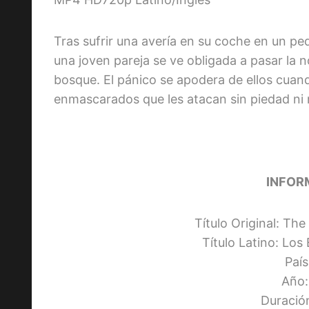
Tras sufrir una avería en su coche en un p
una joven pareja se ve obligada a pasar la 
bosque. El pánico se apodera de ellos cuan
enmascarados que les atacan sin piedad ni 
INFOR
Título Original: Th
Título Latino: Los
Paí
Año:
Duració