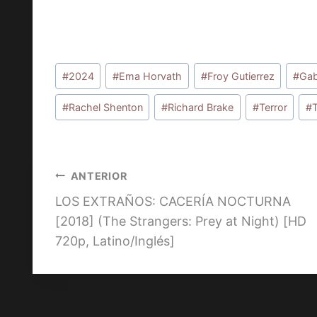
Etiquetas
#
2024
#
Ema Horvath
#
Froy Gutierrez
#
Gab
de
la
#
Rachel Shenton
#
Richard Brake
#
Terror
#
T
entrada:
Navegación
ANTERIOR
LOS EXTRAÑOS: CACERÍA NOCTURNA
de
[2018] (The Strangers: Prey at Night) [HD
entradas
720p, Latino/Inglés]