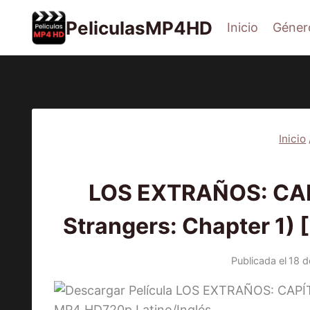
Saltar
PeliculasMP4HD
Inicio
Géner
al
contenido
Inicio
2024
|
LOS EXTRAÑOS: CAP
Strangers: Chapter 1) 
Publicada el
18 d