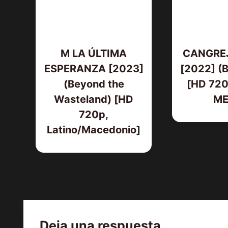
M LA ÚLTIMA
CANGRE
ESPERANZA [2023]
[2022] (B
(Beyond the
[HD 720p
Wasteland) [HD
ME
720p,
Latino/Macedonio]
Deja una respuesta