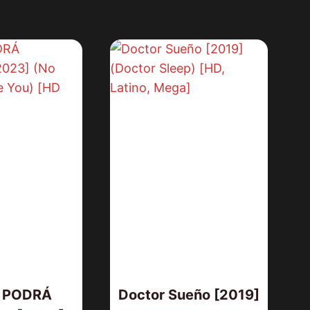
AMOS DEL UNIVERSO [2026] (Mas
of the Universe) [HD 720p,
Latino/Inglés]
 PODRÁ
Doctor Sueño [2019]