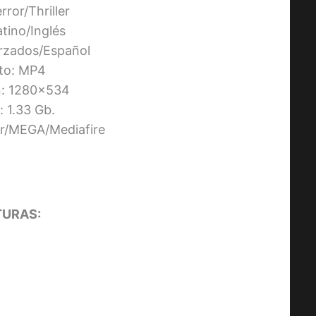
rror/Thriller
atino/Inglés
orzados/Español
to: MP4
n: 1280×534
 1.33 Gb.
ier/MEGA/Mediafire
URAS: