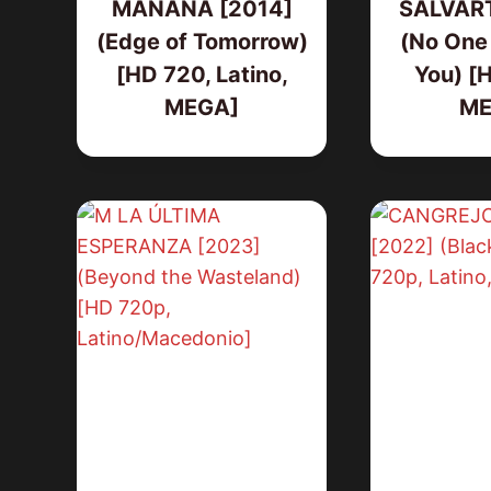
MAÑANA [2014]
SALVART
(Edge of Tomorrow)
(No One 
[HD 720, Latino,
You) [
MEGA]
ME