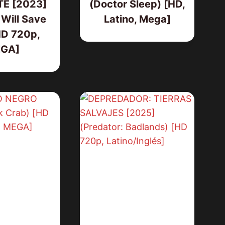
E [2023]
(Doctor Sleep) [HD,
Will Save
Latino, Mega]
HD 720p,
GA]