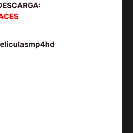
 DESCARGA:
ACES
peliculasmp4hd