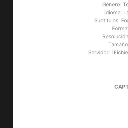
Género: Te
Idioma: L
Subtitulos: F
Forma
Resolució
Tamaño:
Servidor: 1Fich
CAPT