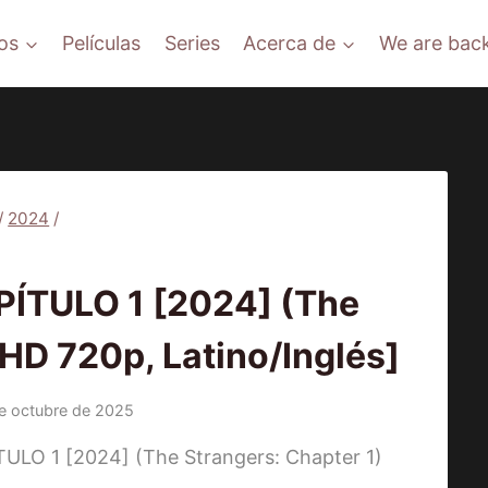
os
Películas
Series
Acerca de
We are back
/
2024
/
PELÍCULAS
ÍTULO 1 [2024] (The
[HD 720p, Latino/Inglés]
e octubre de 2025