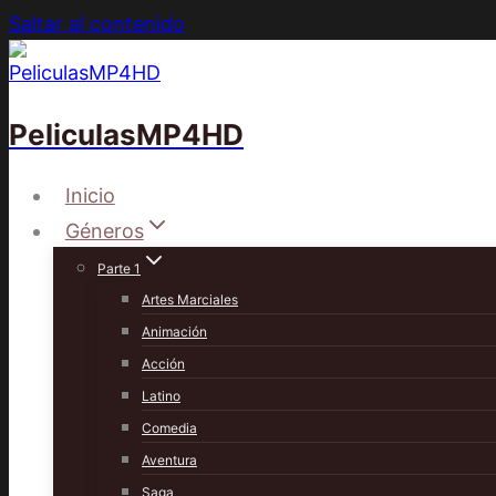
Saltar al contenido
PeliculasMP4HD
Inicio
Géneros
Parte 1
Artes Marciales
Animación
Acción
Latino
Comedia
Aventura
Saga