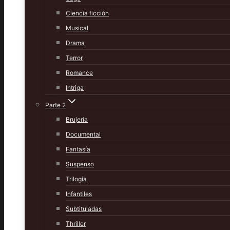
Ciencia ficción
Musical
Drama
Terror
Romance
Intriga
Parte 2
Brujería
Documental
Fantasía
Suspenso
Trilogía
Infantiles
Subtituladas
Thriller