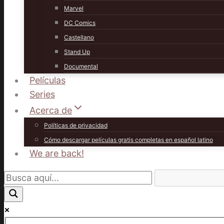
Marvel
DC Comics
Castellano
Stand Up
Documental
Películas
Series
Acerca de
Políticas de privacidad
Cómo descargar películas gratis completas en español latino
We are back!