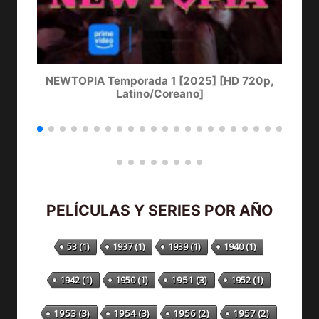
NEWTOPIA Temporada 1 [2025] [HD 720p,
LA
Latino/Coreano]
PELÍCULAS Y SERIES POR AÑO
53
(1)
1937
(1)
1939
(1)
1940
(1)
1942
(1)
1950
(1)
1951
(3)
1952
(1)
1953
(3)
1954
(3)
1956
(2)
1957
(2)