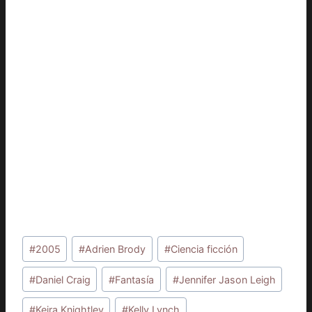
Etiquetas
#
2005
#
Adrien Brody
#
Ciencia ficción
de
la
#
Daniel Craig
#
Fantasía
#
Jennifer Jason Leigh
entrada:
#
Keira Knightley
#
Kelly Lynch