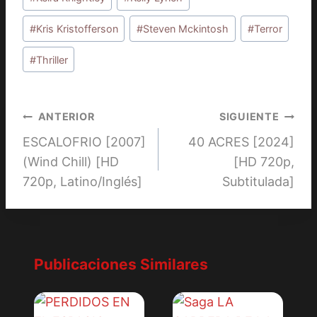
#
Kris Kristofferson
#
Steven Mckintosh
#
Terror
#
Thriller
Navegación
ANTERIOR
SIGUIENTE
ESCALOFRIO [2007]
40 ACRES [2024]
de
(Wind Chill) [HD
[HD 720p,
entradas
720p, Latino/Inglés]
Subtitulada]
Publicaciones Similares