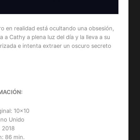
o en realidad está ocultando una obsesión,
 Cathy a plena luz del día y la lleva a su
rizada e intenta extraer un oscuro secreto
MACIÓN:
ginal: 10×10
eino Unido
 2018
n: 86 min.