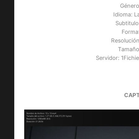
Género:
Idioma: L
Subtitul
Forma
Resolució
Tamaño:
Servidor: 1Fich
CAPT