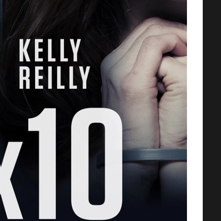
AMOS DEL UNIVERSO [2026] (Mas
of the Universe) [HD 720p,
Latino/Inglés]