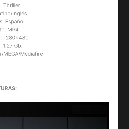
 Thriller
atino/Inglés
os: Español
to: MP4
n: 1280×480
 1.27 Gb.
ier/MEGA/Mediafire
URAS: