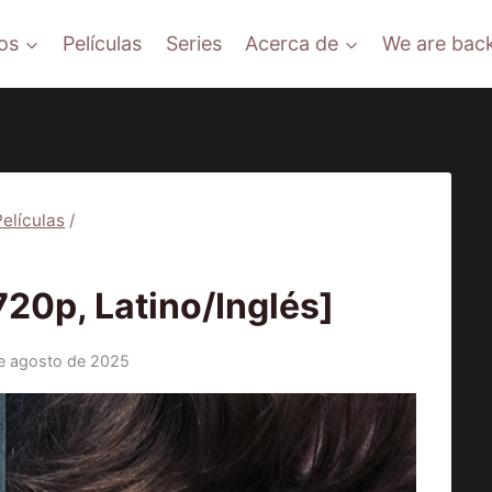
os
Películas
Series
Acerca de
We are back
Películas
/
ÍCULAS
20p, Latino/Inglés]
e agosto de 2025